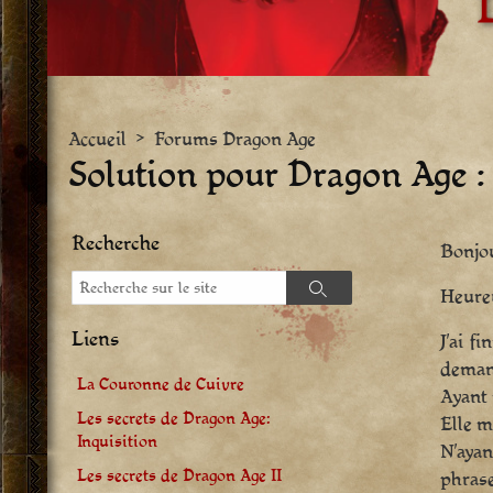
Accueil
>
Forums Dragon Age
Solution pour Dragon Age :
Recherche
Bonjou
Recherche
Heureu
Recherche
Liens
J’ai f
deman
La Couronne de Cuivre
Ayant 
Les secrets de Dragon Age:
Elle m
Inquisition
N’ayan
Les secrets de Dragon Age II
phrase