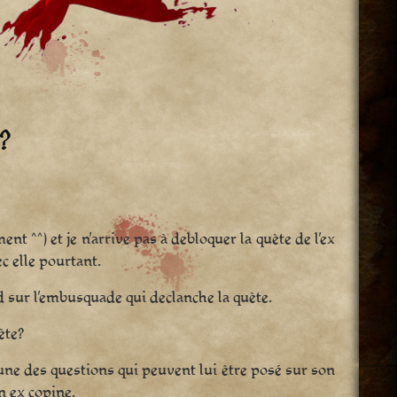
?
nt ^^) et je n’arrive pas à debloquer la quète de l’ex
ec elle pourtant.
 sur l’embusquade qui declanche la quète.
ète?
cune des questions qui peuvent lui être posé sur son
n ex copine.