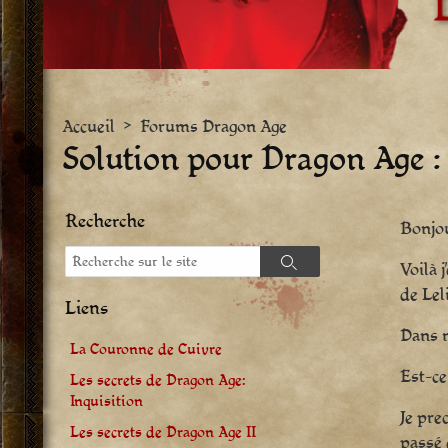
Accueil
>
Forums Dragon Age
Solution pour Dragon Age : 
Recherche
Bonjo
Recherche
Voilà 
Recherche
de Lel
Liens
Dans m
La Couronne de Cuivre
Est-ce
Les secrets de Dragon Age:
Inquisition
Je pre
Les secrets de Dragon Age II
passé 