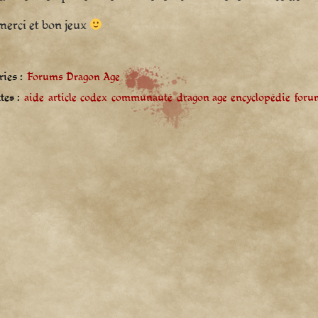
 merci et bon jeux
ies :
Forums Dragon Age
tes :
aide
article
codex
communauté
dragon age
encyclopédie
foru