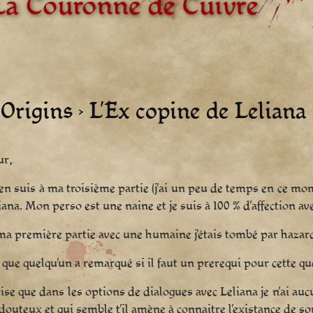
Origins › L’Ex copine de Leliana 
ur,
j’en suis à ma troisième partie (j’ai un peu de temps en ce mome
iana. Mon perso est une naine et je suis à 100 % d’affection av
a première partie avec une humaine j’étais tombé par hazard
 que quelqu’un a remarqué si il faut un prerequi pour cette qu
cise que dans les options de dialogues avec Leliana je n’ai au
douteux et qui semble t’il amène à connaitre l’existance de so