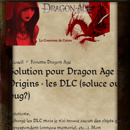
Aller
vers
le
contenu
Accueil
>
Forums Dragon Age
Solution pour Dragon Age :
Origins › les DLC (soluce ou
bug?)
Salutations,
j’ai chargé les DLC mais je n’ai trouvé aucun des objets qui
y correspondent (anneau mémoriel, etc…). Mon