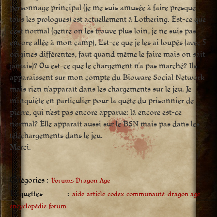
personnage principal (je me suis amusée à faire presque
tous les prologues) est actuellement à Lothering. Est-ce que
c’est normal (genre on les trouve plus loin, je ne suis pas
encore allée à mon camp), Est-ce que je les ai loupés (avec 5
origines différentes, faut quand même le faire mais on sait
jamais)? Ou est-ce que le chargement n’a pas marché? Ils
apparaissent sur mon compte du Bioware Social Network
mais rien n’apparaît dans les chargements sur le jeu. Je
m’inquiète en particulier pour la quête du prisonnier de
pierre, qui n’est pas encore apparue: là encore est-ce
normal? Elle apparaît aussi sur le BSN mais pas dans les
téléchargements dans le jeu.
Merci.
Catégories :
Forums Dragon Age
Étiquettes :
aide
article
codex
communauté
dragon age
encyclopédie
forum