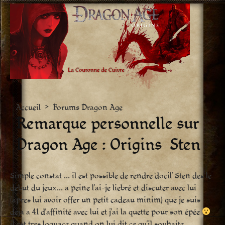
Aller
vers
le
contenu
Accueil
>
Forums Dragon Age
Remarque personnelle sur
Dragon Age : Origins  Sten
Simple constat … il est possible de rendre ‘docil’ Sten des le
debut du jeux… a peine l’ai-je liebré et discuter avec lui
(apres lui avoir offer un petit cadeau minim) que je suis
deja a 41 d’affinité avec lui et j’ai la quette pour son épée
il est tres loquace quand on lui dit ce qu’il souhaite