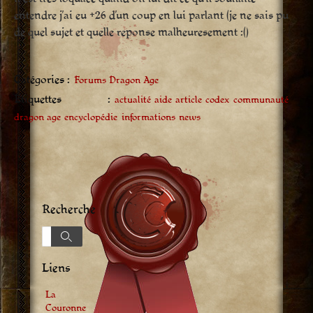
entendre j’ai eu +26 d’un coup en lui parlant (je ne sais pu
de quel sujet et quelle reponse malheuresement :()
Catégories :
Forums Dragon Age
Étiquettes :
actualité
aide
article
codex
communauté
dragon age
encyclopédie
informations
news
Recherche
Recherche
Recherche
Liens
La
Couronne