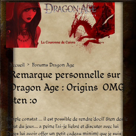
Aller
vers
le
contenu
Accueil
>
Forums Dragon Age
Remarque personnelle sur
Dragon Age : Origins  OMG
sten :o
Simple constat … il est possible de rendre ‘docil’ Sten des le
debut du jeux… a peine l’ai-je liebré et discuter avec lui
(apres lui avoir offer un petit cadeau minim) que je suis