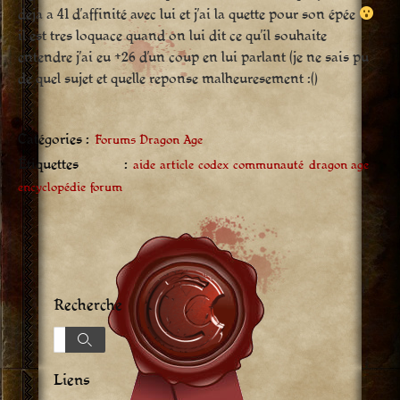
deja a 41 d’affinité avec lui et j’ai la quette pour son épée
il est tres loquace quand on lui dit ce qu’il souhaite
entendre j’ai eu +26 d’un coup en lui parlant (je ne sais pu
de quel sujet et quelle reponse malheuresement :()
Catégories :
Forums Dragon Age
Étiquettes :
aide
article
codex
communauté
dragon age
encyclopédie
forum
Recherche
Recherche
Recherche
Liens