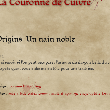
rigins  Un nain noble
ur,
rai savoir si l’on peut récupèrer l’armure du dragon (celle du 
(après qu’on vous enferme en tôle pour une traitrise.
ies :
Forums Dragon Age
tes :
aide
article
codex
communauté
dragon age
encyclopédie
foru