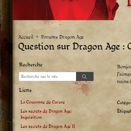
Accueil
>
Forums Dragon Age
Question sur Dragon Age : O
Recherche
Bonjo
J’aime
Recherche
Recherche
nains 
Liens
La Couronne de Cuivre
Catégor
Étiquet
Les secrets de Dragon Age:
Inquisition
Les secrets de Dragon Age II