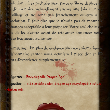
Résolution
: Les pachydermes, parce qu’ils se déplace en
trio d’ours noirs, s’ébaudissent encore une fois au nord
du village et ne sont pas franchement ouverts à la
négociation. Il faut dire que je n’avais pas de monnaie
d’échanges acceptable à leur proposer. Votre seul choix est
donc de les abattre avant de retourner annoncer votre
chasse fructueuse au cantor.
Récompense
: En plus de quelques phrases énigmatiques,
le débonnaire cantor vous octroiera 1 pièce d’or et 150
points d’expérience supplémentaire.
Catégories :
Encyclopédie Dragon Age
Étiquettes :
aide
article
codex
dragon age
encyclopédie
soluce
solution
wiki