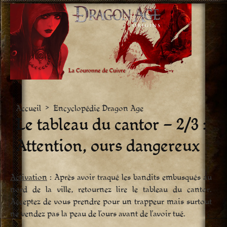
Aller
vers
le
contenu
Accueil
>
Encyclopédie Dragon Age
Le tableau du cantor – 2/3 :
Attention, ours dangereux
Activation
: Après avoir traqué les bandits embusqués au
nord de la ville, retournez lire le tableau du cantor.
Acceptez de vous prendre pour un trappeur mais surtout
ne vendez pas la peau de l’ours avant de l’avoir tué.