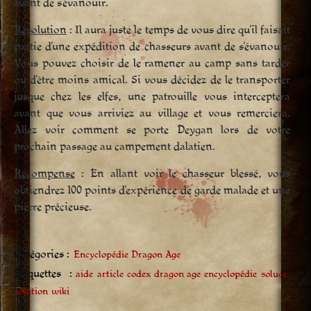
avant de s’évanouir.
Résolution
: Il aura juste le temps de vous dire qu’il faisait
partie d’une expédition de chasseurs avant de s’évanouir.
Vous pouvez choisir de le ramener au camp sans tarder
ou d’être moins amical. Si vous décidez de le transporter
jusque chez les elfes, une patrouille vous interceptera
avant que vous arriviez au village et vous remerciera.
Allez voir comment se porte Deygan lors de votre
prochain passage au campement dalatien.
Récompense
: En allant voir le chasseur blessé, vous
obtiendrez 100 points d’expérience de garde malade et une
pierre précieuse.
Catégories :
Encyclopédie Dragon Age
Étiquettes :
aide
article
codex
dragon age
encyclopédie
soluce
solution
wiki