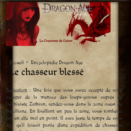
Aller
vers
le
contenu
Accueil
>
Encyclopédie Dragon Age
Le chasseur blessé
Activation
: Une fois que vous aurez accepté de vous
occuper de la menace des loups-garous auprès de
l’archiviste Zathran, rendez-vous dans la zone ouest de
Bréciliane. En fouillant un peu la zone, vous tomberez
sur un elfe mal en point. Il aura juste le temps de vous
dire qu’il faisait partie d’une expédition de chasseurs