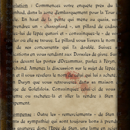
Résolution
: Commencez votre enquête près du lac
Calenhad, dans la zone d’embarquement pour la Tour du
Cercle. En haut de la pente qui mène au quais, vous
surprendrez un « charognard », un pillard de cadavre.
Parlez-lui de l’épée qunari et « convainquez-le » de vous
révéler où elle se trouve. Le pillard vous livrera le nom de
l’un de ses concurrents qui l’a doublé. Suivez ses
indications en vous rendant aux Dorsales de givre. Sur le
parvis devant les portes d’Orzammar, parlez à Féryn, le
marchand. Amenez la discussion sur le sujet de l’épée de
Sten et il vous révélera le nom de celui qui lui a acheté, le
nain Dwyn que vous retrouverez dans sa maison du
village de Golefalois. Convainquez celui-ci de vous la
remettre ou rachetez-là et aller la rendre à Sten au
campement.
Récompense
: Outre les « remerciements » de Sten (15
points de sympathie) qui sont toujours bons à prendre,
vous gagnerez donc l’Epée de Sten, une lame en acier à