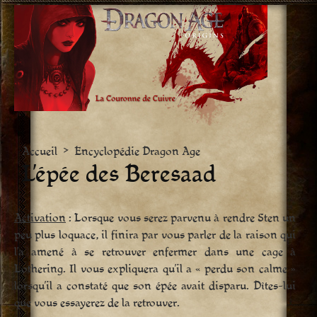
Aller
vers
le
contenu
Accueil
>
Encyclopédie Dragon Age
L’épée des Beresaad
Activation
: Lorsque vous serez parvenu à rendre Sten un
peu plus loquace, il finira par vous parler de la raison qui
l’a amené à se retrouver enfermer dans une cage à
Lothering. Il vous expliquera qu’il a « perdu son calme »
lorsqu’il a constaté que son épée avait disparu. Dîtes-lui
que vous essayerez de la retrouver.