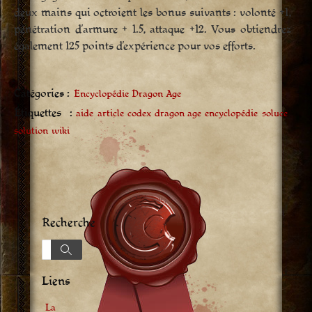
deux mains qui octroient les bonus suivants : volonté +1,
pénétration d’armure + 1.5, attaque +12. Vous obtiendrez
également 125 points d’expérience pour vos efforts.
Catégories :
Encyclopédie Dragon Age
Étiquettes :
aide
article
codex
dragon age
encyclopédie
soluce
solution
wiki
Recherche
Recherche
Recherche
Liens
La