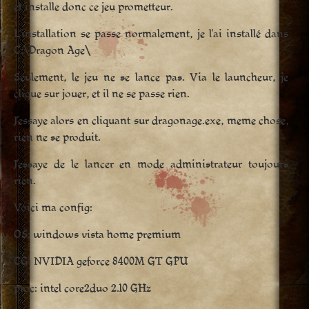
et installe donc ce jeu prometteur.
L’installation se passe normalement, je l’ai installé dans
C:\Dragon Age\
Seulement, le jeu ne se lance pas. Via le launcheur, je
clique sur jouer, et il ne se passe rien.
J’essaye alors en cliquant sur dragonage.exe, meme chose,
rien ne se produit.
J’essaye de le lancer en mode administrateur toujours
rien.
Voici ma config:
OS: windows vista home premium
CG: NVIDIA geforce 8400M GT GPU
proc: intel core2duo 2.10 GHz