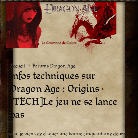
Aller
vers
le
contenu
Accueil
>
Forums Dragon Age
Infos techniques sur
Dragon Age : Origins ›
[TECH]Le jeu ne se lance
pas
Voila, je viens de claquer une bonne cinquantaine d’euros,