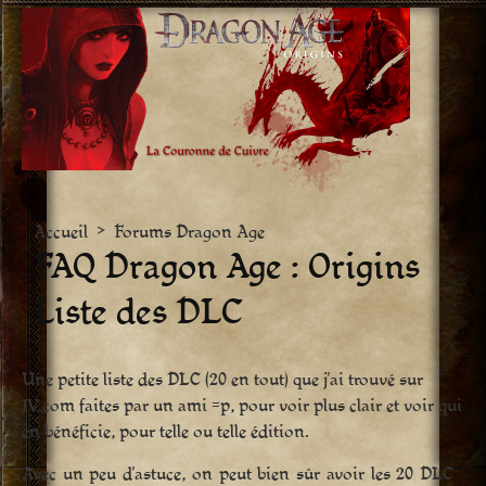
Aller
vers
le
contenu
Accueil
>
Forums Dragon Age
FAQ Dragon Age : Origins 
Liste des DLC
Une petite liste des DLC (20 en tout) que j’ai trouvé sur
JV.com faites par un ami =p, pour voir plus clair et voir qui
en bénéficie, pour telle ou telle édition.
Avec un peu d’astuce, on peut bien sûr avoir les 20 DLC