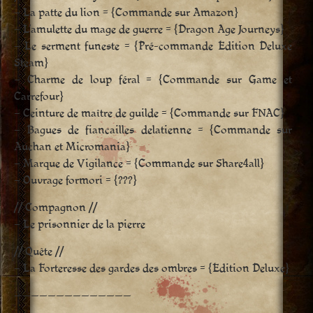
– La patte du lion = {Commande sur Amazon}
– L’amulette du mage de guerre = {Dragon Age Journeys}
– Le serment funeste = {Pré-commande Edition Deluxe
Steam}
– Charme de loup féral = {Commande sur Game et
Carrefour}
– Ceinture de maître de guilde = {Commande sur FNAC}
– Bagues de fiancailles delatienne = {Commande sur
Auchan et Micromania}
– Marque de Vigilance = {Commande sur Share4all}
– Ouvrage formori = {???}
// Compagnon //
– Le prisonnier de la pierre
// Quête //
– La Forteresse des gardes des ombres = {Edition Deluxe}
——————————————