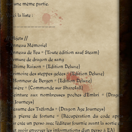
sur une même partie.
Voici la liste :
——————————————
// Objets //
– Anneau Mémoriel
– Anneau de Feu = {Toute édition sauf Steam}
– Armure de dragon de sang
– l’Ultime Raison = {Edition Deluxe}
– Grimoire des steppes gelées = {Edition Deluxe}
– L’Honneur de Bergen = {Edition Deluxe}
– Lisière = {Commande sur Share4all}
– Ceinture aux nombreuses poches d’Embri = {Dragon
Age Journeys}
– Heaume des Tréfonds = {Dragon Age Journeys}
– La pierre de fortune = {Récupération du code après
avoir crée un perso avec l’éditeur fournie avant la sortie du
jeu et avoir envoyer les informations d’un perso à EA}