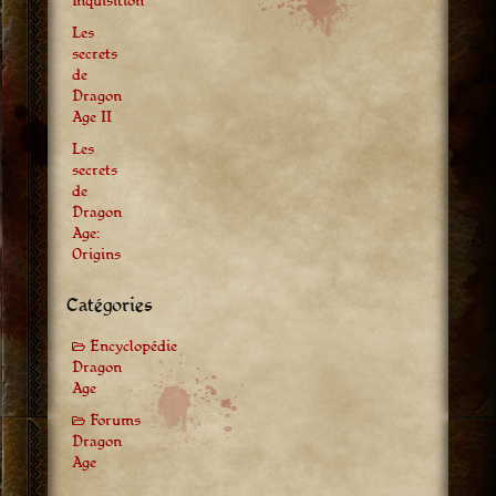
Inquisition
Les
secrets
de
Dragon
Age II
Les
secrets
de
Dragon
Age:
Origins
Catégories
Encyclopédie
Dragon
Age
Forums
Dragon
Age