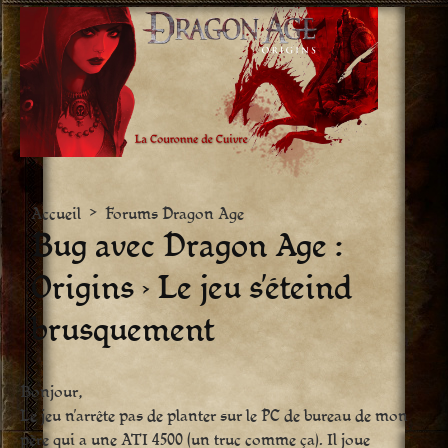
Aller
vers
le
contenu
Accueil
>
Forums Dragon Age
Bug avec Dragon Age :
Origins › Le jeu s’éteind
brusquement
Bonjour,
Le jeu n’arrête pas de planter sur le PC de bureau de mon
père qui a une ATI 4500 (un truc comme ça). Il joue