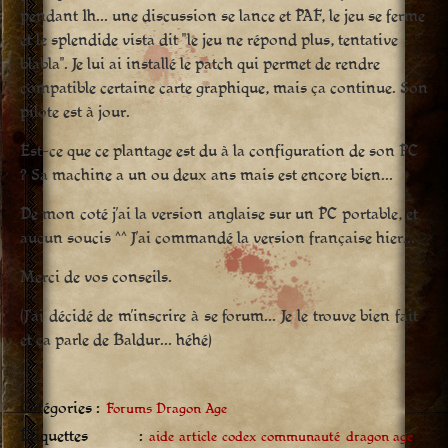
pendant 1h… une discussion se lance et PAF, le jeu se ferme
et le splendide vista dit "le jeu ne répond plus, tentative
blabla". Je lui ai installé le patch qui permet de rendre
compatible certaine carte graphique, mais ça continue. Son
pilote est à jour.
Est-ce que ce plantage est du à la configuration de son PC
? Sa machine a un ou deux ans mais est encore bien…
De mon coté j’ai la version anglaise sur un PC portable, et
aucun soucis ^^ J’ai commandé la version française hier…
Merci de vos conseils.
(J’ai décidé de m’inscrire à se forum… Je le trouve bien fait
et ça parle de Baldur… héhé)
Catégories :
Forums Dragon Age
Étiquettes :
aide
article
codex
communauté
dragon age