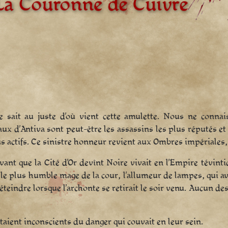
e sait au juste d’où vient cette amulette. Nous ne conna
ux d’Antiva sont peut-être les assassins les plus réputés et
us actifs. Ce sinistre honneur revient aux Ombres impériales,
vant que la Cité d’Or devînt Noire vivait en l’Empire tévintid
t le plus humble mage de la cour, l’allumeur de lampes, qui av
 éteindre lorsque l’archonte se retirait le soir venu. Aucun de
taient inconscients du danger qui couvait en leur sein.