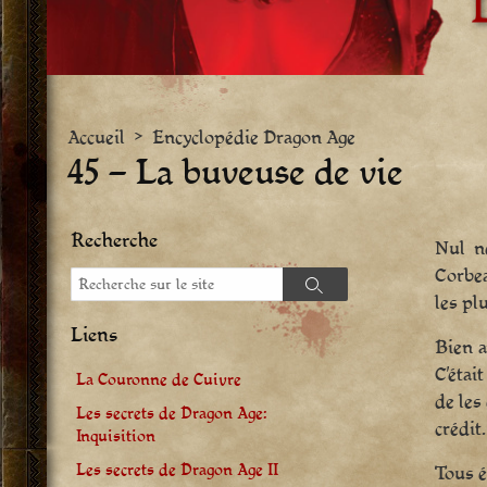
Accueil
>
Encyclopédie Dragon Age
45 – La buveuse de vie
Recherche
Nul n
Corbea
Recherche
Recherche
les pl
Liens
Bien a
C’étai
La Couronne de Cuivre
de les
Les secrets de Dragon Age:
crédit.
Inquisition
Les secrets de Dragon Age II
Tous é