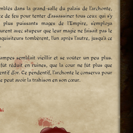
mblés dans la grand-salle du palais de l’archonte,
e de feu pour tenter d’assassiner tous ceux qui s’y
s plus puissants mages de l’Empire, s’employa
rent avec stupeur que leur magie ne faisait pas le
nquisiteurs tombèrent, l’un après l’autre, jusqu’à ce
.
 lampes semblait vieillir et se voûter un peu plus.
 fût réduit en ruines, que la cour ne fût plus que
ntif d’or. Ce pendentif, l’archonte le conserva pour
e peut avoir la trahison en son cœur.
ki