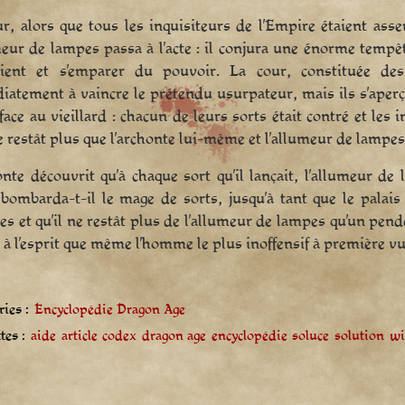
r, alors que tous les inquisiteurs de l’Empire étaient asse
meur de lampes passa à l’acte : il conjura une énorme tempêt
aient et s’emparer du pouvoir. La cour, constituée de
atement à vaincre le prétendu usurpateur, mais ils s’aperçu
face au vieillard : chacun de leurs sorts était contré et les i
ne restât plus que l’archonte lui-même et l’allumeur de lampes
onte découvrit qu’à chaque sort qu’il lançait, l’allumeur de
bombarda-t-il le mage de sorts, jusqu’à tant que le palais
es et qu’il ne restât plus de l’allumeur de lampes qu’un pende
 à l’esprit que même l’homme le plus inoffensif à première vu
ies :
Encyclopédie Dragon Age
tes :
aide
article
codex
dragon age
encyclopédie
soluce
solution
wi