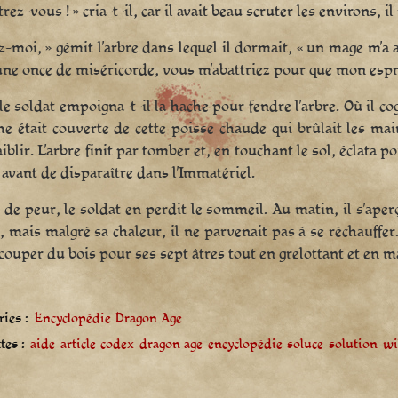
rez-vous ! » cria-t-il, car il avait beau scruter les environs, i
z-moi, » gémit l’arbre dans lequel il dormait, « un mage m’a
une once de miséricorde, vous m’abattriez pour que mon espri
le soldat empoigna-t-il la hache pour fendre l’arbre. Où il co
he était couverte de cette poisse chaude qui brûlait les m
aiblir. L’arbre finit par tomber et, en touchant le sol, éclata
 avant de disparaître dans l’Immatériel.
 de peur, le soldat en perdit le sommeil. Au matin, il s’ape
, mais malgré sa chaleur, il ne parvenait pas à se réchauffer. 
 couper du bois pour ses sept âtres tout en grelottant et en m
ies :
Encyclopédie Dragon Age
tes :
aide
article
codex
dragon age
encyclopédie
soluce
solution
wi