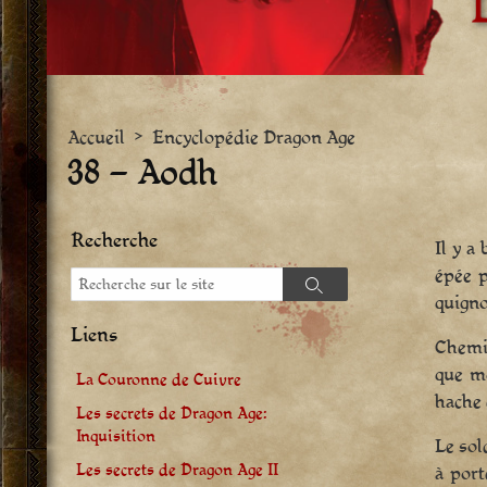
Accueil
>
Encyclopédie Dragon Age
38 – Aodh
Recherche
Il y a
épée p
Recherche
Recherche
quigno
Liens
Chemin
que mo
La Couronne de Cuivre
hache 
Les secrets de Dragon Age:
Inquisition
Le sol
Les secrets de Dragon Age II
à port