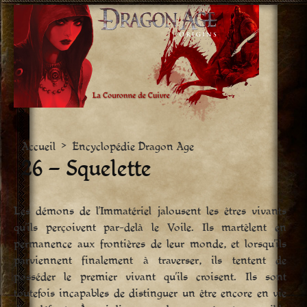
Aller
vers
le
contenu
Accueil
>
Encyclopédie Dragon Age
26 – Squelette
Les démons de l’Immatériel jalousent les êtres vivants
qu’ils perçoivent par-delà le Voile. Ils martèlent en
permanence aux frontières de leur monde, et lorsqu’ils
parviennent finalement à traverser, ils tentent de
posséder le premier vivant qu’ils croisent. Ils sont
toutefois incapables de distinguer un être encore en vie