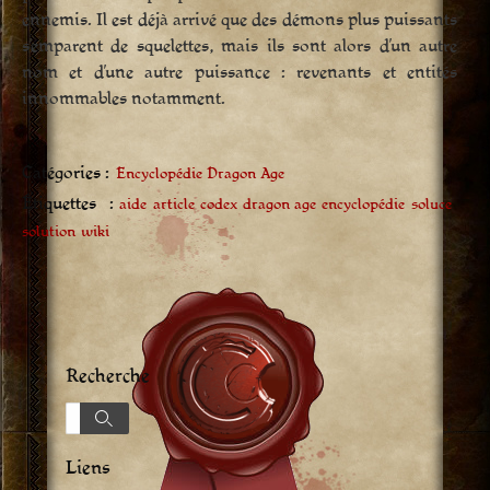
ennemis. Il est déjà arrivé que des démons plus puissants
s’emparent de squelettes, mais ils sont alors d’un autre
nom et d’une autre puissance : revenants et entités
innommables notamment.
Catégories :
Encyclopédie Dragon Age
Étiquettes :
aide
article
codex
dragon age
encyclopédie
soluce
solution
wiki
Recherche
Recherche
Recherche
Liens