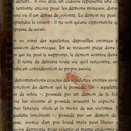
d’un défunt… À vrai dire, un cadavre représente une cible
plus tentante encore pour les démons mineurs, dans la
mesure où il est dénué de volonté. Le démon ne peut en
comprendre la raison : il ne voit qu’une opportunité qu’il
s’empresse de saisir.
Il en va ainsi des squelettes, dépouilles animées par
possession démoniaque. En se trouvant piégé dans un
corps qui ne peut le supporter, le démon sombre dans la
folie. Il tente de détruire toute vie qu’il rencontre, sans
prendre en considération sa propre survie.
Les dénominations exactes des squelettes animés varient
en fonction du démon qui le possède. Un « squelette à
dents de sabre », possédé par un démon de la faim,
dévore les vivants et possède souvent la capacité de
drainer l’énergie vitale et la mana de ses victimes. Un
« squelette lancinant », possédé par un démon de la
paresse, avance d’un pas lourd mais peut libérer ses
pouvoirs d’entropie pour ralentir et même endormir ses