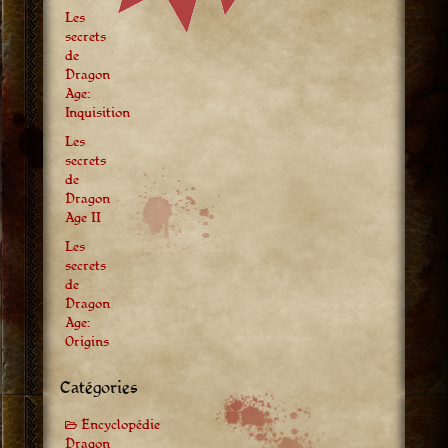
Les
secrets
de
Dragon
Age:
Inquisition
Les
secrets
de
Dragon
Age II
Les
secrets
de
Dragon
Age:
Origins
Catégories
Encyclopédie
Dragon