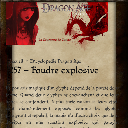
Aller
vers
le
contenu
Accueil
>
Encyclopédie Dragon Age
257 – Foudre explosive
Le pouvoir magique d’un glyphe dépend de la pureté de sa
forme. Quand deux glyphes se chevauchent et que leurs
lignes se confondent, à plus forte raison si leurs effets
sont diamétralement opposés comme les glyphes
paralysant et répulsif, la magie n’a d’autre choix que de se
dissiper en une réaction explosive qui paraylse