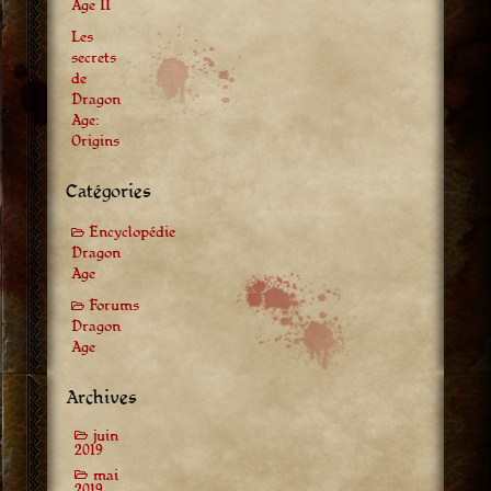
Age II
Les
secrets
de
Dragon
Age:
Origins
Catégories
Encyclopédie
Dragon
Age
Forums
Dragon
Age
Archives
juin
2019
mai
2019