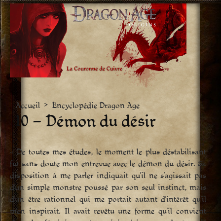
Aller
vers
le
contenu
Accueil
>
Encyclopédie Dragon Age
10 – Démon du désir
« De toutes mes études, le moment le plus déstabilisant
fut sans doute mon entrevue avec le démon du désir. Sa
disposition à me parler indiquait qu’il ne s’agissait pas
d’un simple monstre poussé par son seul instinct, mais
d’un être rationnel qui me portait autant d’intérêt qu’il
m’en inspirait. Il avait revêtu une forme qu’il convient