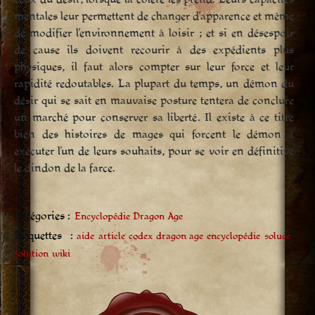
mentales leur permettent de changer d’apparence et même
de modifier l’environnement à loisir ; et si en désespoir
de cause ils doivent recourir à des expédients plus
physiques, il faut alors compter sur leur force et leur
rapidité redoutables. La plupart du temps, un démon du
désir qui se sait en mauvaise posture tentera de conclure
un marché pour conserver sa liberté. Il existe à ce titre
bien des histoires de mages qui forcent le démon à
exécuter l’un de leurs souhaits, pour se voir en définitive
le dindon de la farce.
Catégories :
Encyclopédie Dragon Age
Étiquettes :
aide
article
codex
dragon age
encyclopédie
soluce
solution
wiki