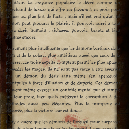
du désir. La croyance populaire le décrit comme un
marchand de luxure qui offre ses faveurs à sa proie pour
la tuer au plus fort de l’acte ; mais s’il est vrai qu’un tel
démon peut procurer le plaisir, il pourvoit aussi à tout
autre désir humain : richesse, pouvoir, beauté et bien
d’autres encore.
Autrement plus intelligents que les démons bestiaux de la
faim et de la colère, plus ambitieux aussi que ceux de la
paresse, ces noirs esprits comptent parmi les plus aptes à
posséder les mages. ils ne sont pas rares à être asservis
par un démon du désir sans même s’en apercevoir,
manipulés à force d’illusion et de duperie. Ces démons
peuvent même exercer un contrôle mental pur et simple
sur leur proie, bien qu’ils préfèrent la corruption à des
méthodes aussi peu élégantes. Plus la tromperie est
élaborée, plus la victoire leur est douce.
Il n’y a guère que les démons de l’orgueil pour surpasser
ceux du désir, lorsque la colère les prend. Leurs capacités