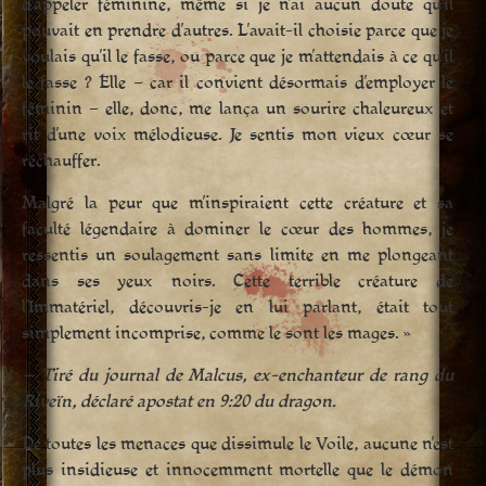
d’appeler féminine, même si je n’ai aucun doute qu’il
pouvait en prendre d’autres. L’avait-il choisie parce que je
voulais qu’il le fasse, ou parce que je m’attendais à ce qu’il
le fasse ? Elle – car il convient désormais d’employer le
féminin – elle, donc, me lança un sourire chaleureux et
rit d’une voix mélodieuse. Je sentis mon vieux cœur se
réchauffer.
Malgré la peur que m’inspiraient cette créature et sa
faculté légendaire à dominer le cœur des hommes, je
ressentis un soulagement sans limite en me plongeant
dans ses yeux noirs. Cette terrible créature de
l’Immatériel, découvris-je en lui parlant, était tout
simplement incomprise, comme le sont les mages. »
— Tiré du journal de Malcus, ex-enchanteur de rang du
Riveïn, déclaré apostat en 9:20 du dragon.
De toutes les menaces que dissimule le Voile, aucune n’est
plus insidieuse et innocemment mortelle que le démon